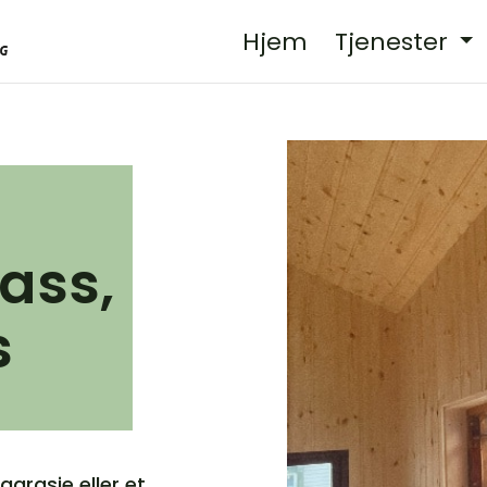
Hjem
Tjenester
ass,
s
garasje eller et