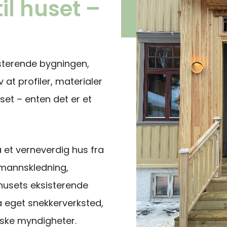
il huset –
sisterende bygningen,
 at profiler, materialer
et – enten det er et
 et verneverdig hus fra
ermannskledning,
husets eksisterende
å eget snekkerverksted,
iske myndigheter.