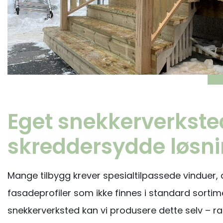
Eget snekkerverkste
skreddersydde løsn
Mange tilbygg krever spesialtilpassede vinduer, d
fasadeprofiler som ikke finnes i standard sorti
snekkerverksted kan vi produsere dette selv – ras