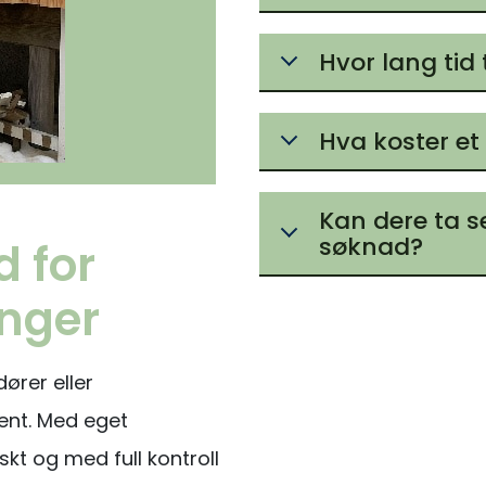
Hvor lang tid 
Hva koster et
Kan dere ta s
søknad?
d for
inger
ører eller
ment. Med eget
kt og med full kontroll