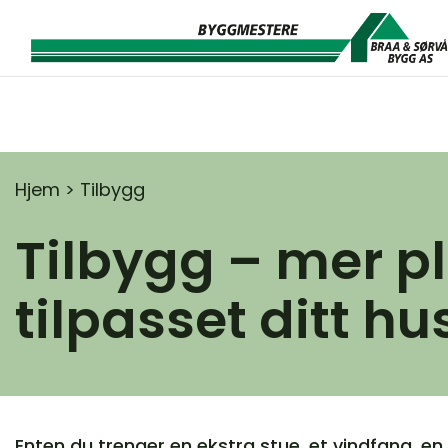
Main Navigation
Hjem
>
Tilbygg
Tilbygg – mer pl
tilpasset ditt hu
Enten du trenger en ekstra stue, et vindfang, en 