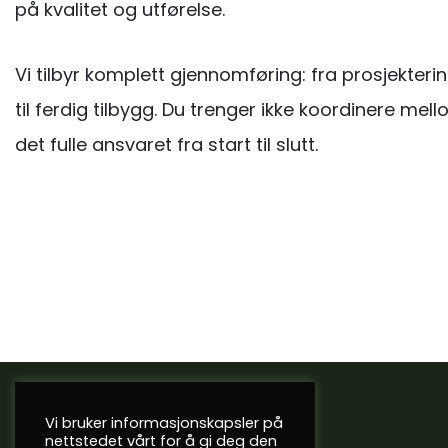
på kvalitet og utførelse.
Vi tilbyr komplett gjennomføring: fra prosjekte
til ferdig tilbygg. Du trenger ikke koordinere mello
det fulle ansvaret fra start til slutt.
Kontakt
Vi bruker informasjonskapsler på
nettstedet vårt for å gi deg den