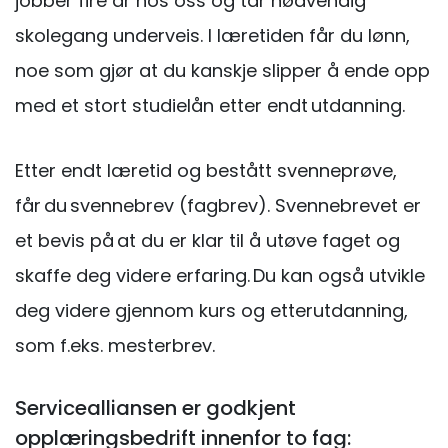
jobber fire år hos oss og tar nødvendig
skolegang underveis. I læretiden får du lønn,
noe som gjør at du kanskje slipper å ende opp
med et stort studielån etter endt utdanning.
Etter endt læretid og bestått svenneprøve,
får du svennebrev (fagbrev). Svennebrevet er
et bevis på at du er klar til å utøve faget og
skaffe deg videre erfaring. Du kan også utvikle
deg videre gjennom kurs og etterutdanning,
som f.eks. mesterbrev.
Servicealliansen er godkjent
opplæringsbedrift innenfor to fag: